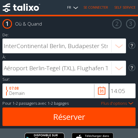
FR
SE CONNECTER
SELF SERVICE
Où & Quand
De:
À:
Sur:
07.08
Demain
Pour
1-2 passagers
avec
1-2 bagages
Plus d'options