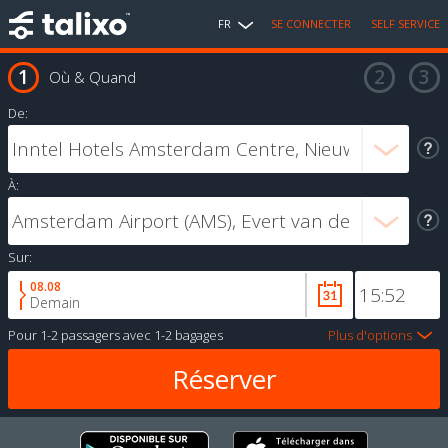
FR
SE CONNECTER
SELF SERVICE
Où & Quand
De:
À:
Sur:
08.08
Demain
Pour
1-2 passagers
avec
1-2 bagages
Plus d'options