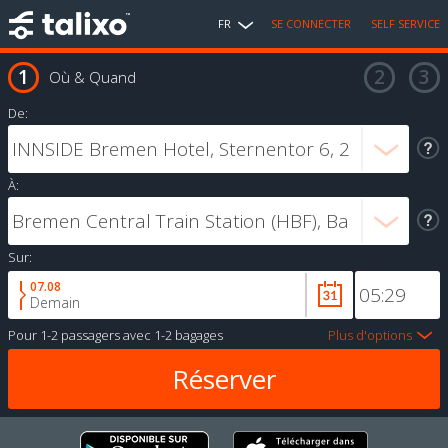
FR
SE CONNECTER
SELF SERVICE
Où & Quand
De:
À:
Sur:
07.08
Demain
Pour
1-2 passagers
avec
1-2 bagages
Plus d'options