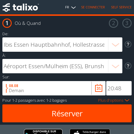
FR
SE CONNECTER
SELF SERVICE
Où & Quand
De:
À:
Sur:
08.08
Demain
Pour
1-2 passagers
avec
1-2 bagages
Plus d'options