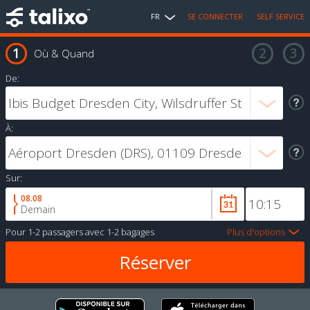
FR
SE CONNECTER
SELF SERVICE
Où & Quand
De:
À:
Sur:
08.08
Demain
Pour
1-2 passagers
avec
1-2 bagages
Plus d'options