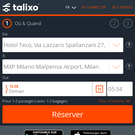
FR
SE CONNECTER
SELF SERVICE
Où & Quand
De:
À:
Sur:
10.08
Demain
Pour
1-2 passagers
avec
1-2 bagages
Plus d'options