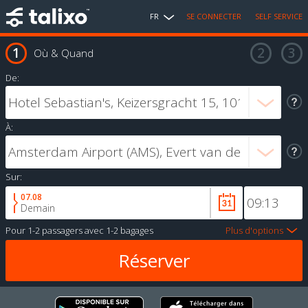
FR
SE CONNECTER
SELF SERVICE
Où & Quand
De:
À:
Sur:
07.08
Demain
Pour
1-2 passagers
avec
1-2 bagages
Plus d'options