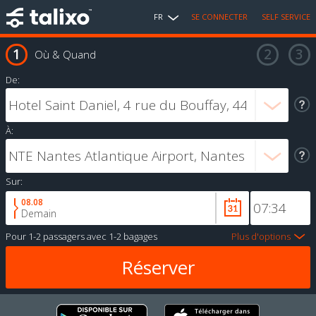
FR
SE CONNECTER
SELF SERVICE
Où & Quand
De:
À:
Sur:
08.08
Demain
Pour
1-2 passagers
avec
1-2 bagages
Plus d'options