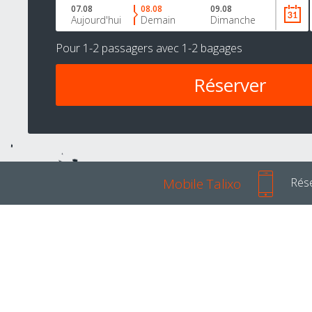
07.08
08.08
09.08
Aujourd'hui
Demain
Dimanche
Pour
1-2 passagers
avec
1-2 bagages
Mobile Talixo
Rése