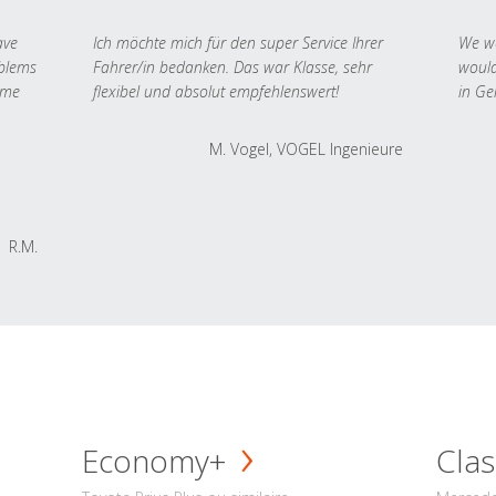
ave
Ich möchte mich für den super Service Ihrer
We we
oblems
Fahrer/in bedanken. Das war Klasse, sehr
would
 me
flexibel und absolut empfehlenswert!
in Ge
M. Vogel, VOGEL Ingenieure
R.M.
Economy+
Clas