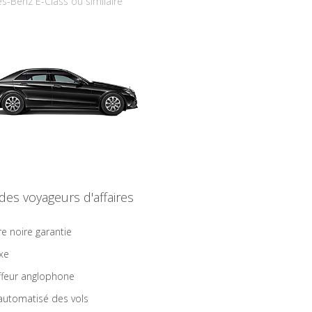
s-Benz E-Class ou similaire
 des voyageurs d'affaires
re noire garantie
ixe
feur anglophone
 automatisé des vols