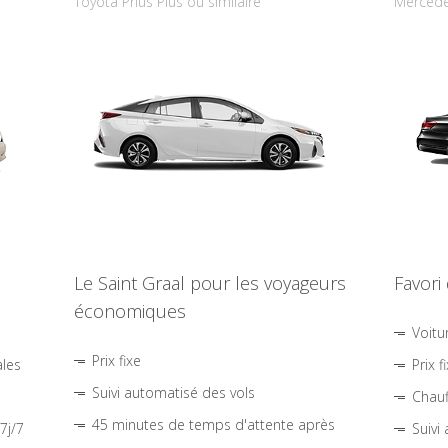
Toyota Prius Plus ou similaire
Mercede
Le Saint Graal pour les voyageurs
Favori
économiques
Voitu
Prix fixe
ales
Prix f
Suivi automatisé des vols
Chauf
45 minutes de temps d'attente après
7j/7
Suivi