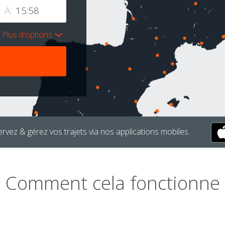
À:
Plus d'options
rvez & gérez vos trajets via nos applications mobiles.
Comment cela fonctionne