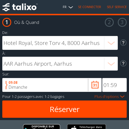
FR
SE CONNECTER
SELF SERVICE
Où & Quand
De:
À:
Sur:
09.08
Dimanche
Pour
1-2 passagers
avec
1-2 bagages
Plus d'options