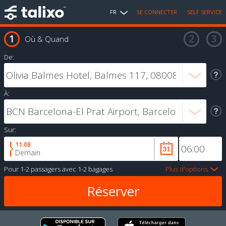
FR
SE CONNECTER
SELF SERVICE
Où & Quand
De:
À:
Sur:
11.08
Demain
Pour
1-2 passagers
avec
1-2 bagages
Plus d'options