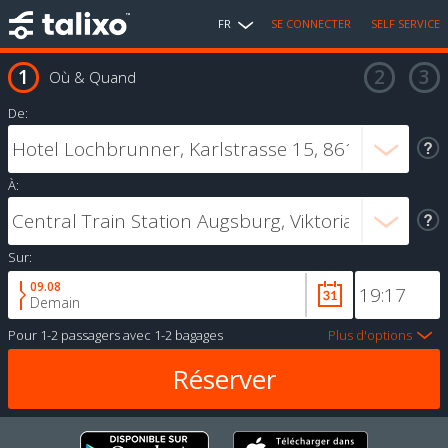
FR
SE CONNECTER
SELF SERVICE
Où & Quand
De:
À:
Sur:
09.08
Demain
Pour
1-2 passagers
avec
1-2 bagages
Plus d'options