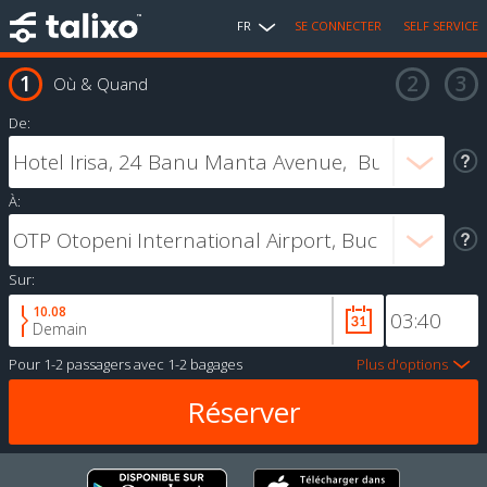
FR
SE CONNECTER
SELF SERVICE
Où & Quand
De:
À:
Sur:
10.08
Demain
Pour
1-2 passagers
avec
1-2 bagages
Plus d'options