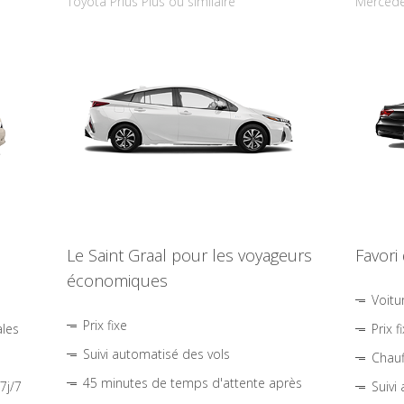
Toyota Prius Plus ou similaire
Mercede
Le Saint Graal pour les voyageurs
Favori
économiques
Voitu
Prix fixe
ales
Prix f
Suivi automatisé des vols
Chauf
45 minutes de temps d'attente après
7j/7
Suivi