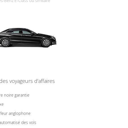
s-Benz E-Class ou similaire
 des voyageurs d'affaires
re noire garantie
ixe
feur anglophone
 automatisé des vols