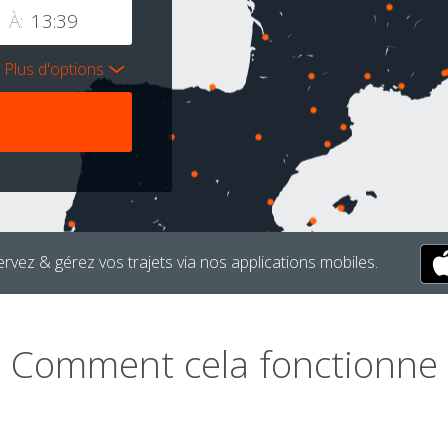
À:
Plus d'options
rvez & gérez vos trajets via nos applications mobiles.
Comment cela fonctionne