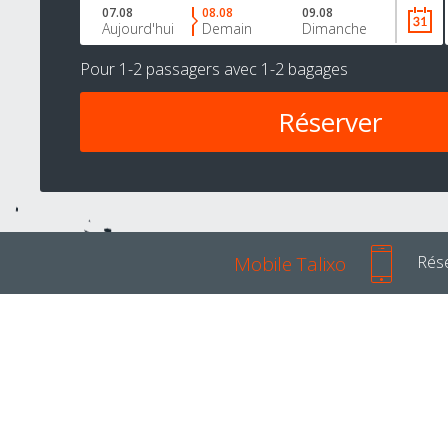
07.08
08.08
09.08
Aujourd'hui
Demain
Dimanche
Pour
1-2 passagers
avec
1-2 bagages
Mobile Talixo
Rése