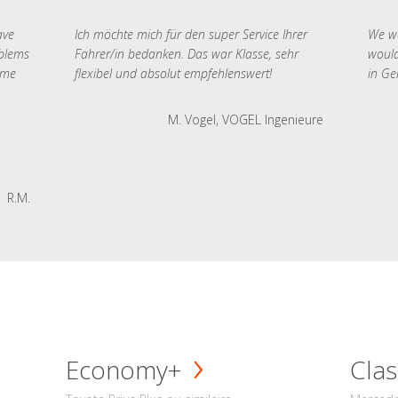
ave
Ich möchte mich für den super Service Ihrer
We we
oblems
Fahrer/in bedanken. Das war Klasse, sehr
would
 me
flexibel und absolut empfehlenswert!
in Ge
M. Vogel, VOGEL Ingenieure
R.M.
Economy+
Clas