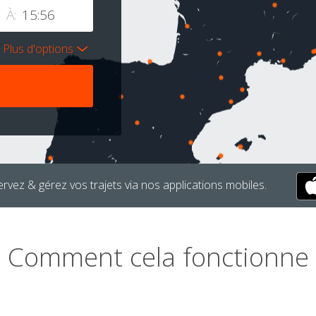
À:
Plus d'options
rvez & gérez vos trajets via nos applications mobiles.
Comment cela fonctionne