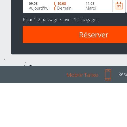
09.08
10.08
11.08
Aujourd'hui
Demain
Mardi
Pour
1-2 passagers
avec
1-2 bagages
Mobile Talixo
Rése