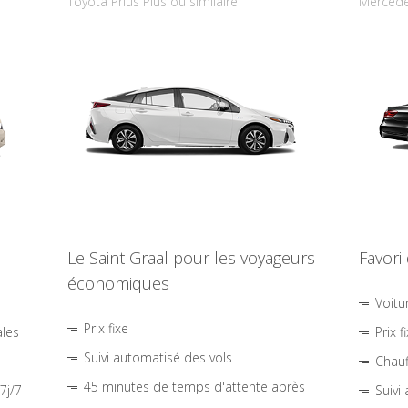
Toyota Prius Plus ou similaire
Mercede
Le Saint Graal pour les voyageurs
Favori
économiques
Voitu
Prix fixe
ales
Prix f
Suivi automatisé des vols
Chauf
45 minutes de temps d'attente après
7j/7
Suivi