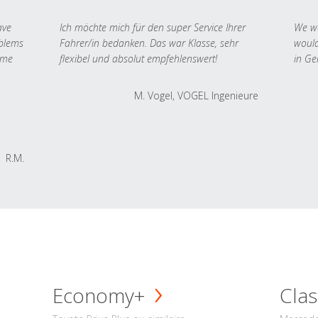
ave
Ich möchte mich für den super Service Ihrer
We we
oblems
Fahrer/in bedanken. Das war Klasse, sehr
would
 me
flexibel und absolut empfehlenswert!
in Ge
M. Vogel, VOGEL Ingenieure
R.M.
Economy+
Clas