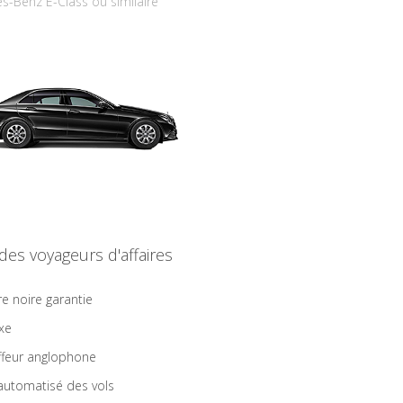
s-Benz E-Class ou similaire
 des voyageurs d'affaires
re noire garantie
ixe
feur anglophone
 automatisé des vols