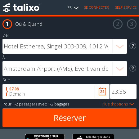
FR
SE CONNECTER
SELF SERVICE
Où & Quand
De:
À:
Sur:
07.08
Demain
Pour
1-2 passagers
avec
1-2 bagages
Plus d'options