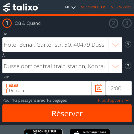
FR
SE CONNECTER
SELF SERVICE
Où & Quand
De:
À:
Sur:
08.08
Demain
Pour
1-2 passagers
avec
1-2 bagages
Plus d'options