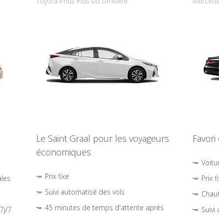
Toyota Prius Plus ou similaire
Mercede
Le Saint Graal pour les voyageurs
Favori
économiques
Voitu
Prix fixe
ales
Prix f
Suivi automatisé des vols
Chauf
45 minutes de temps d'attente après
7j/7
Suivi