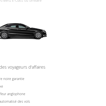
s-Benz E-Class ou similaire
 des voyageurs d'affaires
re noire garantie
ixe
feur anglophone
 automatisé des vols