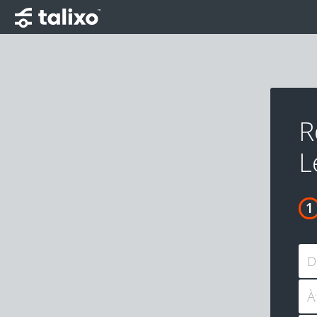
R
L
D
À: