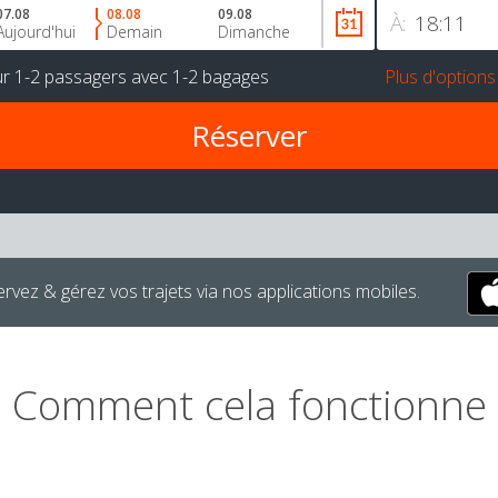
07.08
08.08
09.08
À:
Aujourd'hui
Demain
Dimanche
ur
1-2 passagers
avec
1-2 bagages
Plus d'options
rvez & gérez vos trajets via nos applications mobiles.
Comment cela fonctionne