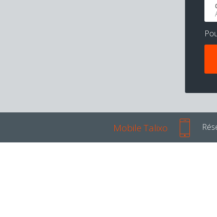
Po
Mobile Talixo
Rése