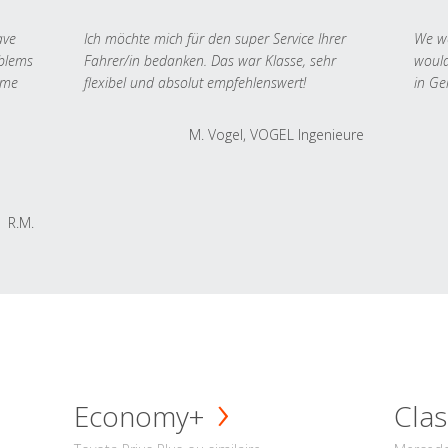
ave
Ich möchte mich für den super Service Ihrer
We we
oblems
Fahrer/in bedanken. Das war Klasse, sehr
would
 me
flexibel und absolut empfehlenswert!
in Ge
M. Vogel, VOGEL Ingenieure
R.M.
Economy+
Clas