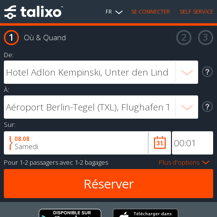
FR
SE CONNECTER
SELF SERVICE
Où & Quand
De:
À:
Sur:
08.08
Samedi
Pour
1-2 passagers
avec
1-2 bagages
Plus d'options