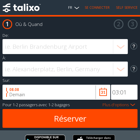
FR
SE CONNECTER
SELF SERVICE
Où & Quand
De:
À:
Sur:
08.08
Demain
Pour
1-2 passagers
avec
1-2 bagages
Plus d'options