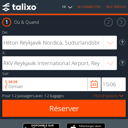
FR
SE CONNECTER
SELF SERVICE
Où & Quand
De:
À:
Sur:
08.08
Demain
Pour
1-2 passagers
avec
1-2 bagages
Plus d'options