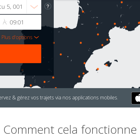
À:
Plus d'options
rvez & gérez vos trajets via nos applications mobiles.
Comment cela fonctionne