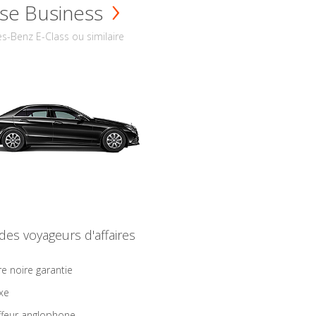
se Business
s-Benz E-Class ou similaire
 des voyageurs d'affaires
re noire garantie
ixe
feur anglophone