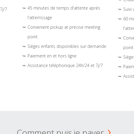
45 minutes de temps d'attente après
7j/7
Suivi
l'atterrissage
60 mi
Convenient pickup at precise meeting
l'atte
point
Conve
Sièges enfants disponibles sur demande.
point
Paiement en et hors ligne
Siège
Assistance téléphonique 24h/24 et 7j/7
Paiem
Assis
Comment puis je payer