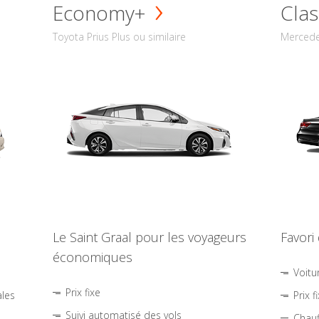
Economy+
Clas
Toyota Prius Plus ou similaire
Mercede
Le Saint Graal pour les voyageurs
Favori
économiques
Voitu
Prix fixe
ales
Prix f
Suivi automatisé des vols
Chauf