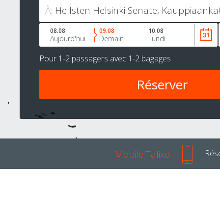
À:
08.08
09.08
10.08
Aujourd'hui
Demain
Lundi
Pour
1-2 passagers
avec
1-2 bagages
Mobile Talixo
Rése