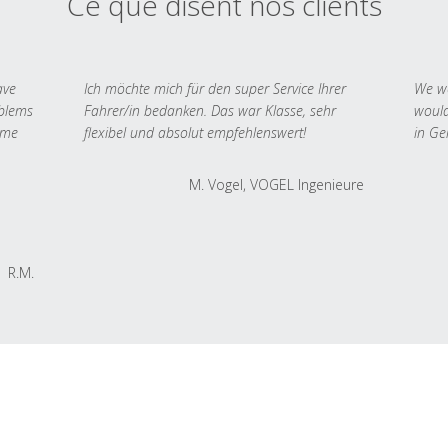
Ce que disent nos clients
ave
Ich möchte mich für den super Service Ihrer
We we
oblems
Fahrer/in bedanken. Das war Klasse, sehr
would
 me
flexibel und absolut empfehlenswert!
in Ge
M. Vogel, VOGEL Ingenieure
R.M.