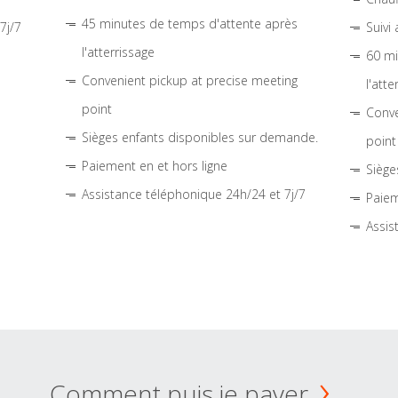
45 minutes de temps d'attente après
7j/7
Suivi
l'atterrissage
60 mi
Convenient pickup at precise meeting
l'atte
point
Conve
Sièges enfants disponibles sur demande.
point
Paiement en et hors ligne
Siège
Assistance téléphonique 24h/24 et 7j/7
Paiem
Assis
Comment puis je payer