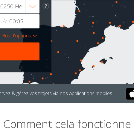
À:
Plus d'options
rvez & gérez vos trajets via nos applications mobiles.
Comment cela fonctionne