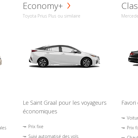
Economy+
Clas
Toyota Prius Plus ou similaire
Mercede
Le Saint Graal pour les voyageurs
Favori
économiques
Voitu
Prix fixe
ales
Prix f
Suivi automatisé des vols
Chauf