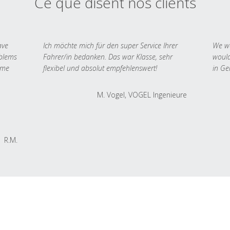
Ce que disent nos clients
ave
Ich möchte mich für den super Service Ihrer
We we
oblems
Fahrer/in bedanken. Das war Klasse, sehr
would
 me
flexibel und absolut empfehlenswert!
in Ge
M. Vogel, VOGEL Ingenieure
R.M.