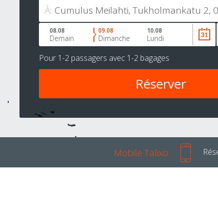
À:
08.08
09.08
10.08
Demain
Dimanche
Lundi
Pour
1-2 passagers
avec
1-2 bagages
Mobile Talixo
Rése