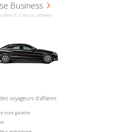
se Business
s-Benz E-Class ou similaire
 des voyageurs d'affaires
re noire garantie
ixe
feur anglophone