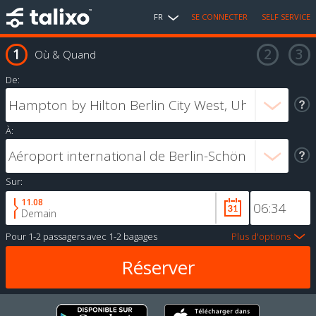
FR
SE CONNECTER
SELF SERVICE
Où & Quand
De:
À:
Sur:
11.08
Demain
Pour
1-2 passagers
avec
1-2 bagages
Plus d'options