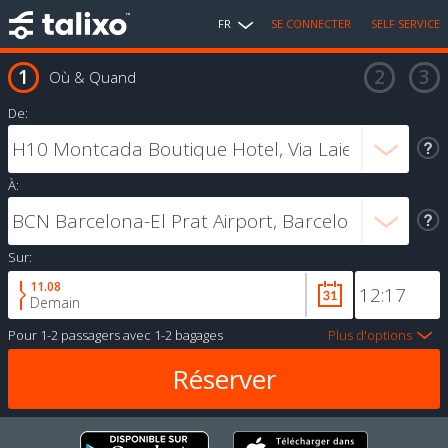
FR
SE CONNECTER
SELF SERVICE
Où & Quand
De:
À:
Sur:
11.08
Demain
Pour
1-2 passagers
avec
1-2 bagages
Plus d'options