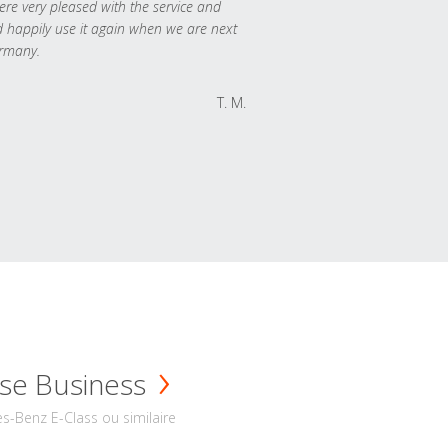
re very pleased with the service and
 happily use it again when we are next
rmany.
T. M.
se Business
s-Benz E-Class ou similaire