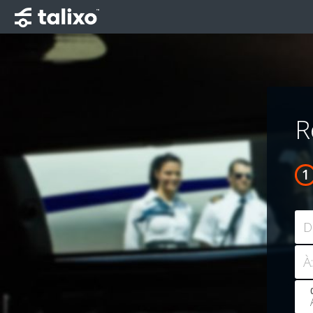
R
D
À: