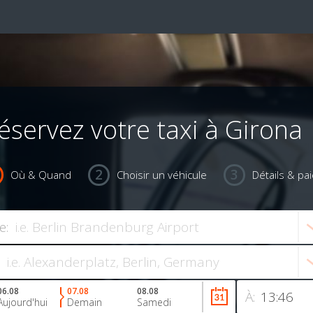
éservez votre taxi à Girona
Où & Quand
Choisir un véhicule
Détails & pa
e:
06.08
07.08
08.08
À:
Aujourd'hui
Demain
Samedi