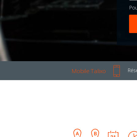
Po
Mobile Talixo
Rése