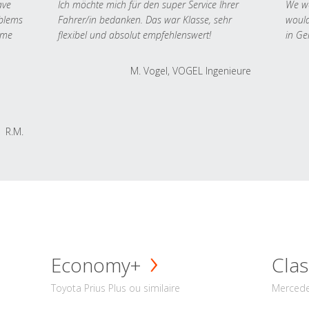
ave
Ich möchte mich für den super Service Ihrer
We we
oblems
Fahrer/in bedanken. Das war Klasse, sehr
would
 me
flexibel und absolut empfehlenswert!
in Ge
M. Vogel, VOGEL Ingenieure
R.M.
Economy+
Clas
Toyota Prius Plus ou similaire
Mercede