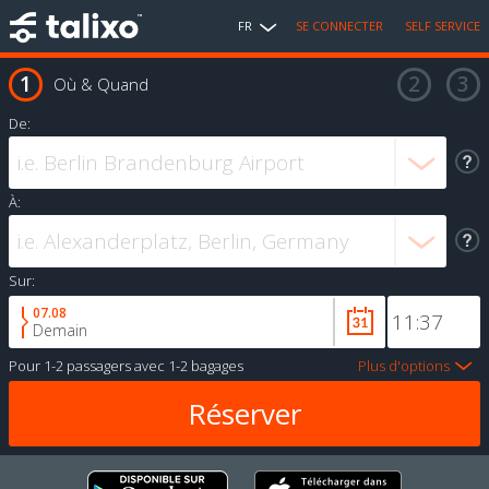
FR
SE CONNECTER
SELF SERVICE
Où & Quand
De:
À:
Sur:
07.08
Demain
Pour
1-2 passagers
avec
1-2 bagages
Plus d'options