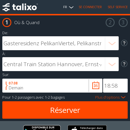
FR
SE CONNECTER
SELF SERVICE
Où & Quand
De:
À:
Sur:
07.08
Demain
Pour
1-2 passagers
avec
1-2 bagages
Plus d'options