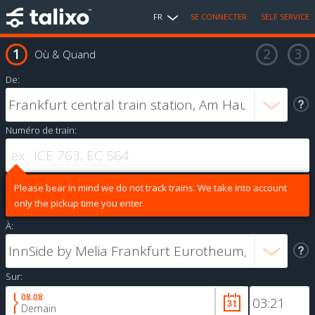
FR
SE CONNECTER
SELF SERVICE
Où & Quand
De:
Numéro de train:
Please bear in mind we do not track trains. We take into account
only the pickup time you enter.
À:
Sur:
08.08
Demain