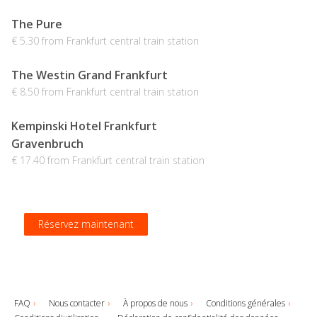
The Pure
€ 5.30 from Frankfurt central train station
The Westin Grand Frankfurt
€ 8.50 from Frankfurt central train station
Kempinski Hotel Frankfurt
Gravenbruch
€ 17.40 from Frankfurt central train station
Réservez maintenant
Réservez maintenant
Réservez maintenant
Réservez maintenant
FAQ
Nous contacter
À propos de nous
Conditions générales