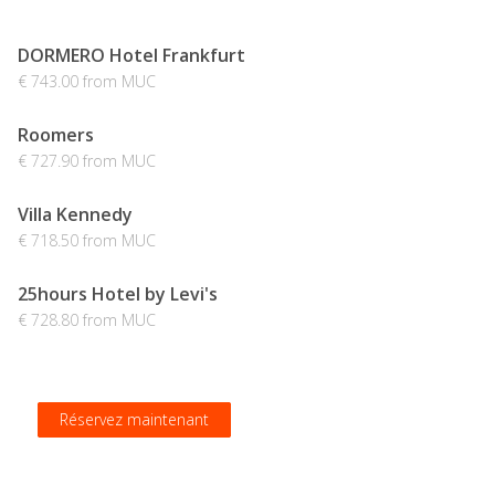
DORMERO Hotel Frankfurt
€ 743.00 from MUC
Roomers
€ 727.90 from MUC
Villa Kennedy
€ 718.50 from MUC
25hours Hotel by Levi's
€ 728.80 from MUC
Réservez maintenant
Réservez maintenant
Réservez maintenant
Réservez maintenant