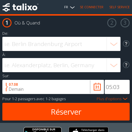
FR
SE CONNECTER
SELF SERVICE
Où & Quand
De:
À:
Sur:
07.08
Demain
Pour
1-2 passagers
avec
1-2 bagages
Plus d'options