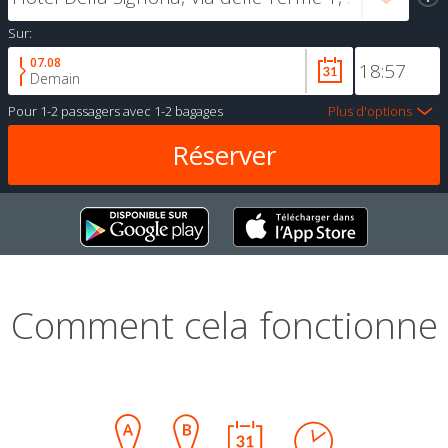
Sur:
07.08
Demain
Pour
1-2 passagers
avec
1-2 bagages
Plus d'options
Comment cela fonctionne