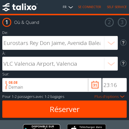
FR
SE CONNECTER
SELF SERVICE
Où & Quand
De:
À:
Sur:
08.08
Demain
Pour
1-2 passagers
avec
1-2 bagages
Plus d'options