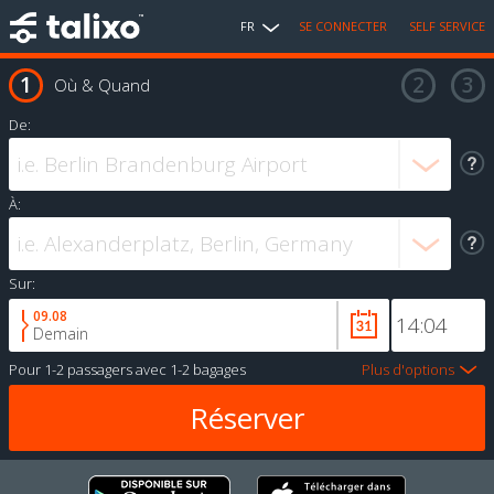
FR
SE CONNECTER
SELF SERVICE
Où & Quand
De:
À:
Sur:
09.08
Demain
Pour
1-2 passagers
avec
1-2 bagages
Plus d'options