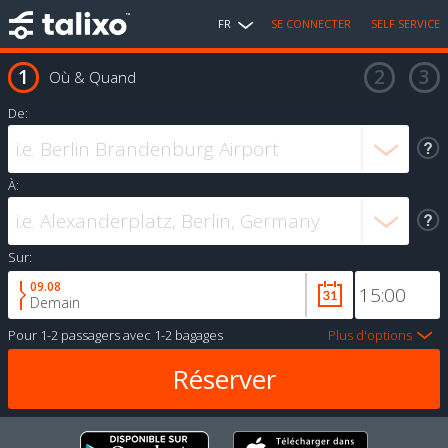
FR
SE CONNECTER
SELF SERVICE
Où & Quand
De:
À:
Sur:
09.08
Demain
Pour
1-2 passagers
avec
1-2 bagages
Plus d'options