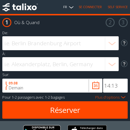
FR
SE CONNECTER
SELF SERVICE
Où & Quand
De:
À:
Sur:
09.08
Demain
Pour
1-2 passagers
avec
1-2 bagages
Plus d'options