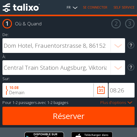
FR
SE CONNECTER
SELF SERVICE
Où & Quand
De:
À:
Sur:
10.08
Demain
Pour
1-2 passagers
avec
1-2 bagages
Plus d'options