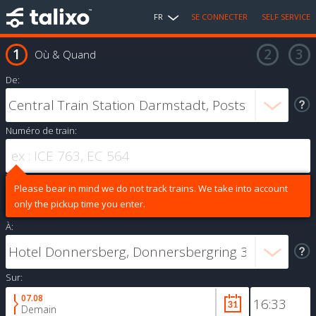
FR
SE CONNECTER
SELF SERVICE
Où & Quand
De:
Numéro de train:
Please bear in mind we do not track trains. We take into account
only the pickup time you enter.
À:
Sur:
07.08
Demain