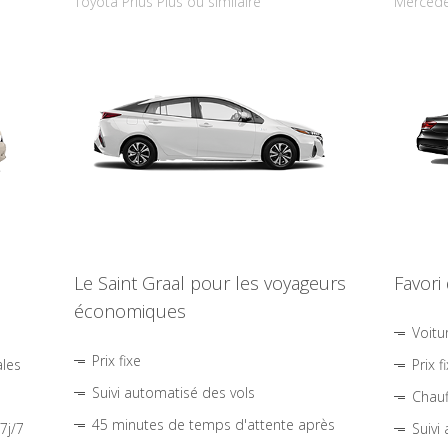
Toyota Prius Plus ou similaire
Mercede
Le Saint Graal pour les voyageurs
Favori
économiques
Voitu
Prix fixe
ales
Prix f
Suivi automatisé des vols
Chauf
45 minutes de temps d'attente après
7j/7
Suivi