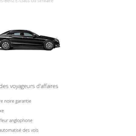
s-Benz E-Class ou similaire
 des voyageurs d'affaires
re noire garantie
ixe
feur anglophone
 automatisé des vols