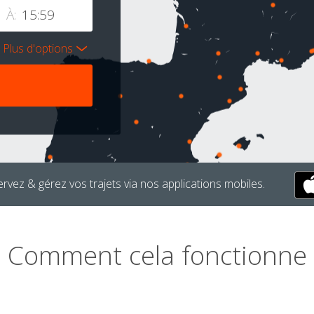
À:
Plus d'options
rvez & gérez vos trajets via nos applications mobiles.
Comment cela fonctionne