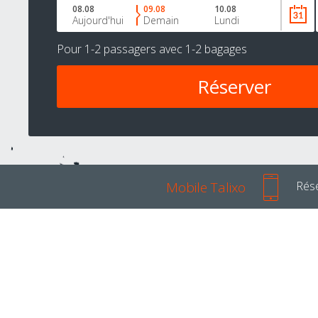
08.08
09.08
10.08
Aujourd'hui
Demain
Lundi
Pour
1-2 passagers
avec
1-2 bagages
Mobile Talixo
Rése