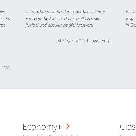
ave
Ich möchte mich für den super Service Ihrer
We we
oblems
Fahrer/in bedanken. Das war Klasse, sehr
would
 me
flexibel und absolut empfehlenswert!
in Ge
M. Vogel, VOGEL Ingenieure
R.M.
Economy+
Clas