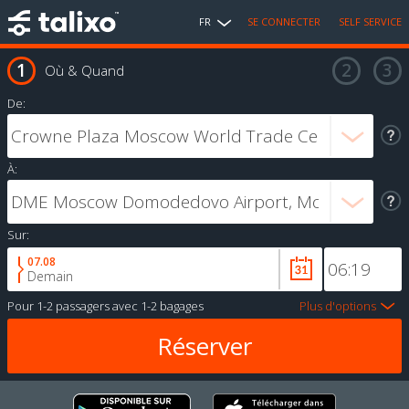
FR
SE CONNECTER
SELF SERVICE
Où & Quand
De:
À:
Sur:
07.08
Demain
Pour
1-2 passagers
avec
1-2 bagages
Plus d'options