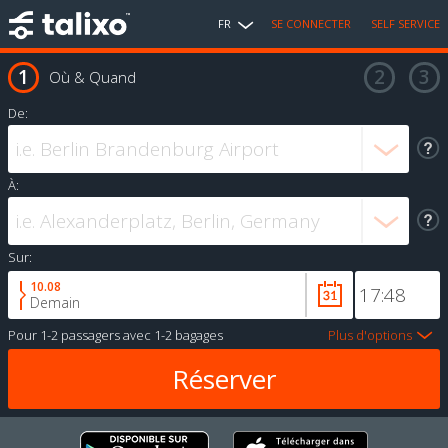
FR
SE CONNECTER
SELF SERVICE
Où & Quand
De:
À:
Sur:
10.08
Demain
Pour
1-2 passagers
avec
1-2 bagages
Plus d'options