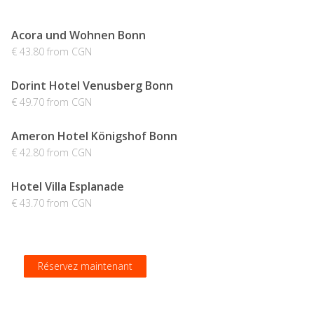
Acora und Wohnen Bonn
€ 43.80 from CGN
Dorint Hotel Venusberg Bonn
€ 49.70 from CGN
Ameron Hotel Königshof Bonn
€ 42.80 from CGN
Hotel Villa Esplanade
€ 43.70 from CGN
Réservez maintenant
Réservez maintenant
Réservez maintenant
Réservez maintenant