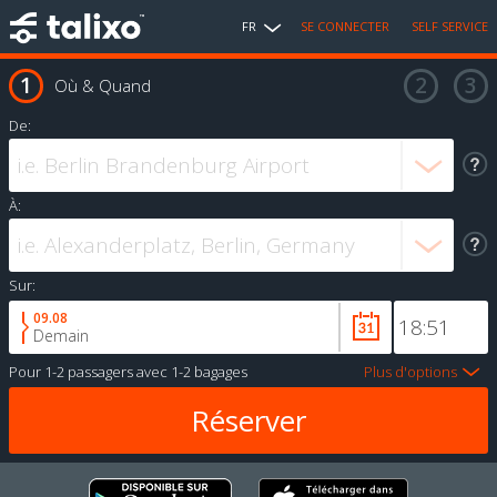
FR
SE CONNECTER
SELF SERVICE
Où & Quand
De:
À:
Sur:
09.08
Demain
Pour
1-2 passagers
avec
1-2 bagages
Plus d'options