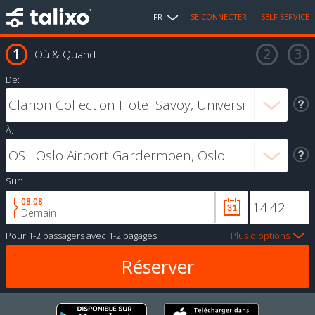
FR
SE CONNECTER
SELF SERVICE
Où & Quand
De:
À:
Sur:
08.08
Demain
Pour
1-2 passagers
avec
1-2 bagages
Plus d'options