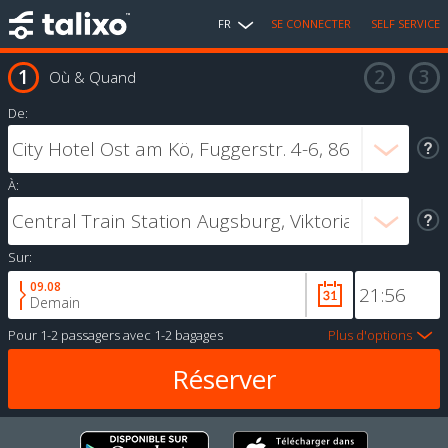
FR
SE CONNECTER
SELF SERVICE
Où & Quand
De:
À:
Sur:
09.08
Demain
Pour
1-2 passagers
avec
1-2 bagages
Plus d'options