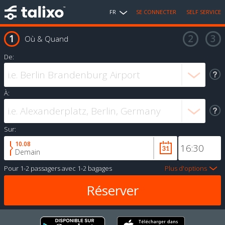
FR
SE CONNECTER
SELF SERVICE
Où & Quand
De:
À:
Sur:
10.08
Demain
Pour
1-2 passagers
avec
1-2 bagages
Plus d'options