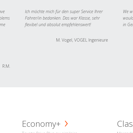
ave
Ich möchte mich für den super Service Ihrer
We we
oblems
Fahrer/in bedanken. Das war Klasse, sehr
would
 me
flexibel und absolut empfehlenswert!
in Ge
M. Vogel, VOGEL Ingenieure
R.M.
Economy+
Clas