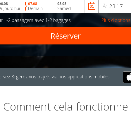
06.08
07.08
08.08
À:
Aujourd'hui
Demain
Samedi
ur
1-2 passagers
avec
1-2 bagages
Plus d'options
rvez & gérez vos trajets via nos applications mobiles.
Comment cela fonctionne