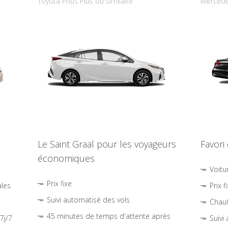
Toyota Prius Plus ou similaire
Mercede
Le Saint Graal pour les voyageurs
Favori
économiques
Voitu
Prix fixe
ales
Prix f
Suivi automatisé des vols
Chauf
45 minutes de temps d'attente après
7j/7
Suivi