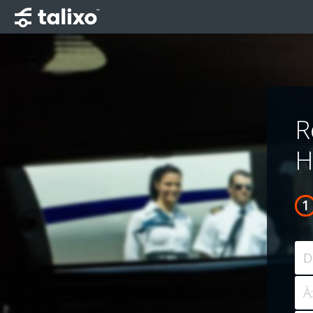
R
H
D
À: