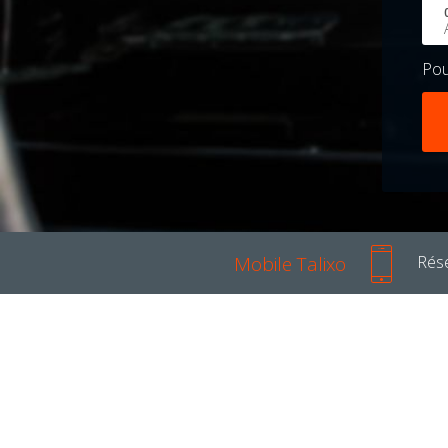
Po
Mobile Talixo
Rése