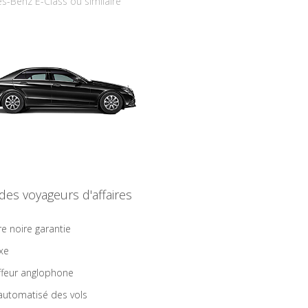
s-Benz E-Class ou similaire
 des voyageurs d'affaires
re noire garantie
ixe
feur anglophone
 automatisé des vols