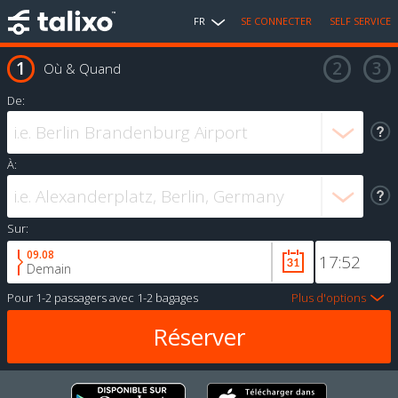
FR
SE CONNECTER
SELF SERVICE
Où & Quand
De:
À:
Sur:
09.08
Demain
Pour
1-2 passagers
avec
1-2 bagages
Plus d'options