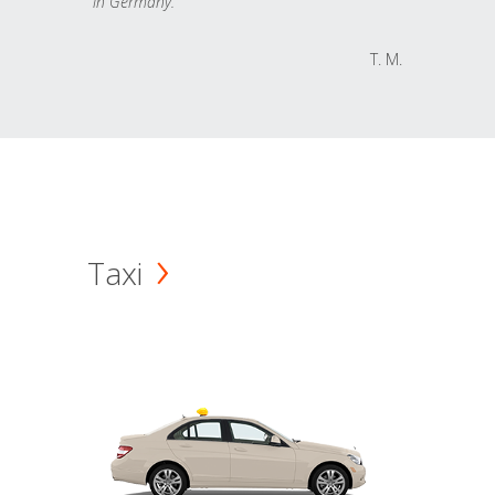
in Germany.
T. M.
Taxi