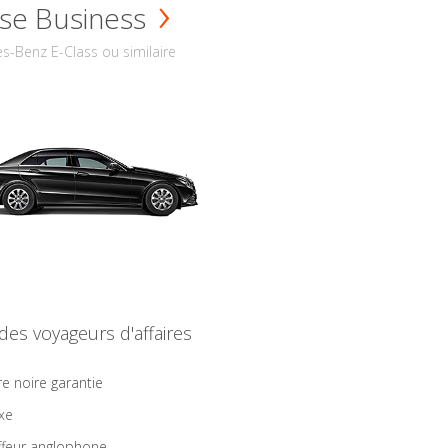
se Business
s-Benz E-Class ou similaire
 des voyageurs d'affaires
re noire garantie
ixe
feur anglophone