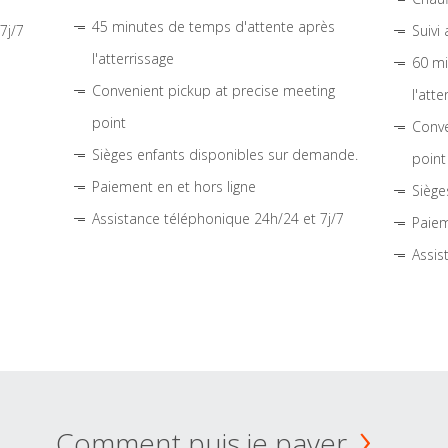
45 minutes de temps d'attente après
7j/7
Suivi
l'atterrissage
60 mi
Convenient pickup at precise meeting
l'atte
point
Conve
Sièges enfants disponibles sur demande.
point
Paiement en et hors ligne
Siège
Assistance téléphonique 24h/24 et 7j/7
Paiem
Assis
Comment puis je payer