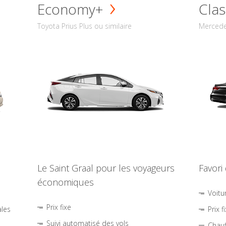
Economy+
Clas
Toyota Prius Plus ou similaire
Mercede
Le Saint Graal pour les voyageurs
Favori
économiques
Voitu
Prix fixe
ales
Prix f
Suivi automatisé des vols
Chauf