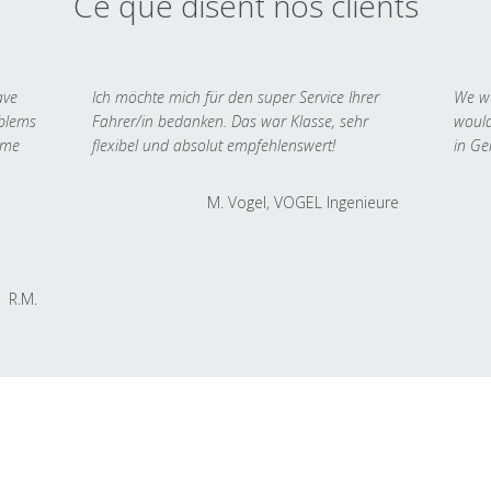
Ce que disent nos clients
ave
Ich möchte mich für den super Service Ihrer
We we
oblems
Fahrer/in bedanken. Das war Klasse, sehr
would
 me
flexibel und absolut empfehlenswert!
in Ge
M. Vogel, VOGEL Ingenieure
R.M.