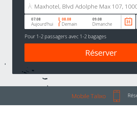
À:
07.08
08.08
09.08
Aujourd'hui
Demain
Dimanche
Pour
1-2 passagers
avec
1-2 bagages
Mobile Talixo
Rése