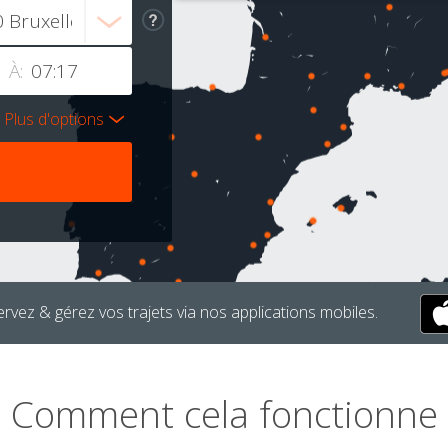
À:
Plus d'options
rvez & gérez vos trajets via nos applications mobiles.
Comment cela fonctionne